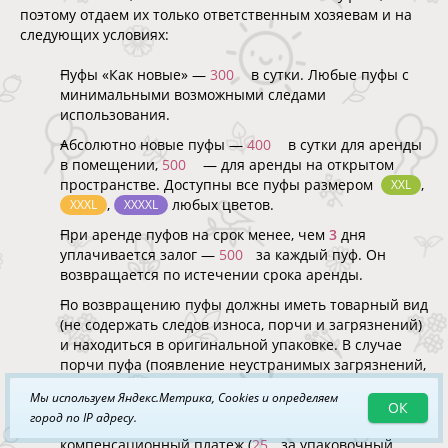
поэтому отдаем их только ответственным хозяевам и на
следующих условиях:
Пуфы «Как новые» —
300
в сутки. Любые пуфы с
минимальными возможными следами
использования.
Абсолютно новые пуфы —
400
в сутки для аренды
в помещении,
500
— для аренды на открытом
пространстве. Доступны все пуфы размером
,
XXL
,
любых цветов.
XXXL
XXXXL
При аренде пуфов на срок менее, чем
3
дня
уплачивается залог —
500
за каждый пуф. Он
возвращается по истечении срока аренды.
По возвращению пуфы должны иметь товарный вид
(не содержать следов износа, порчи и загрязнений)
и находиться в оригинальной упаковке. В случае
порчи пуфа (появление неустранимых загрязнений,
разрывов) удерживается стоимость порванных
Мы используем Яндекс.Метрика, Cookies и определяем
чехлов. В случае наличия устранимых загрязнений
ОК
город по IP адресу.
или потери оригинальной упаковки удерживается
компенсационный платеж (
25
за упаковочный