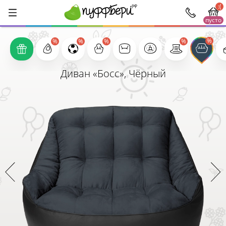
:(
пусто
1000
Диван «Босс»,
Чёрный