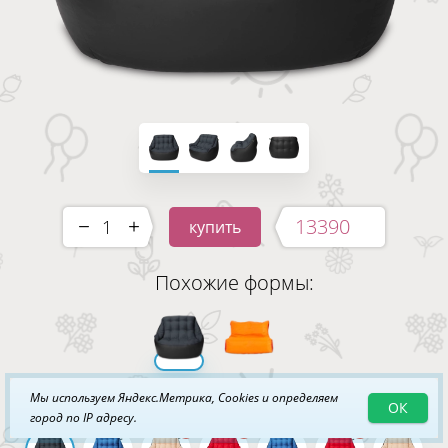
13390
купить
-
+
Похожие формы:
Доступные ткани и цвета:
Мы используем Яндекс.Метрика, Cookies и определяем
ОК
город по IP адресу.