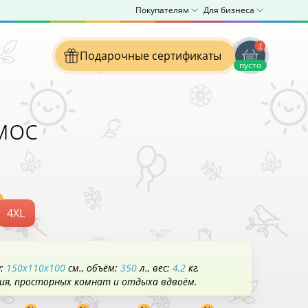
Покупателям
Для бизнеса
:(
Подарочные сертификаты
пусто
мос
4XL
у:
150x110x100
см.
объём:
350
л.
вес:
4,2
кг.
ния, просторных комнат и отдыха вдвоём.