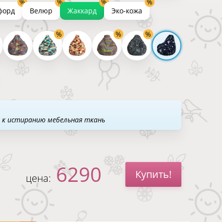
форд
Велюр
Жаккард
Эко-кожа
 к истиранию мебельная ткань
6290
Купить!
цена: