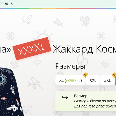
602-50-18
)
XXXXL
ша»
Жаккард Кос
Размеры:
XL (
)
XXL
3XL
детский
Размер
Размер изделия по чехл
Для полного расслабле