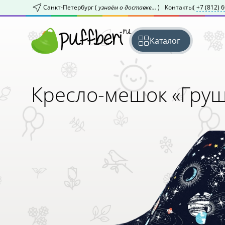
Санкт-Петербург (
узнаём о доставке…
)
Контакты
(
+7 (812) 
Каталог
Кресло-мешок «Гру