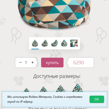
6290
купить
-
+
Доступные размеры:
Мы используем Яндекс.Метрика, Cookies и определяем
ОК
XL
XXL
3XL
4XL
город по IP адресу.