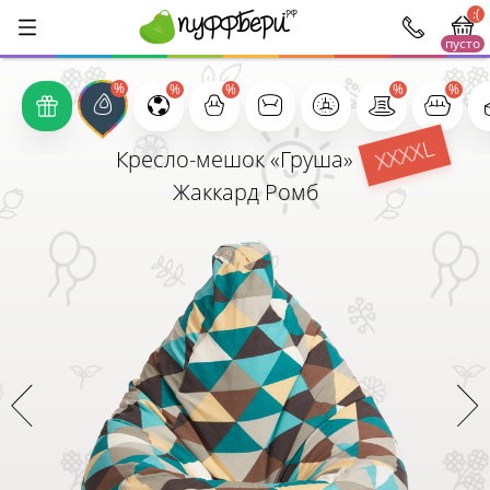
:(
пусто
1000
XXXXL
Кресло-мешок «Груша»
Жаккард Ромб