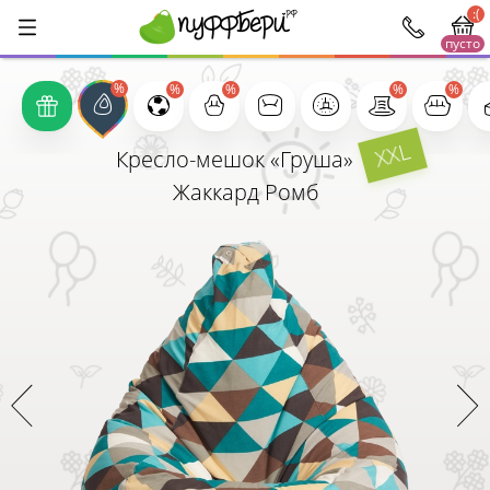
:(
пусто
1000
XXL
Кресло-мешок «Груша»
Жаккард Ромб