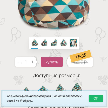
3760
4290
купить
-
+
Доступные размеры:
Мы используем Яндекс.Метрика, Cookies и определяем
ОК
XL
XXL
3XL
4XL
город по IP адресу.