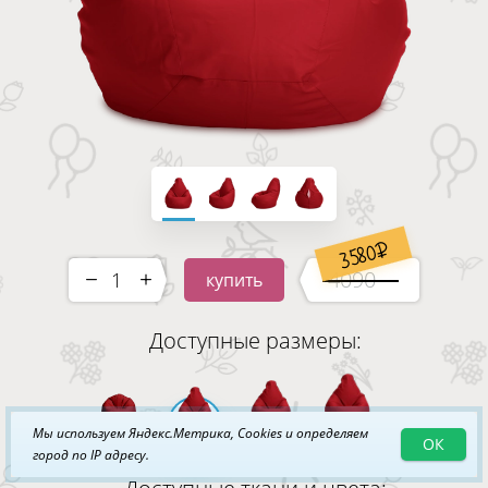
3580
4090
купить
-
+
Доступные размеры:
Мы используем Яндекс.Метрика, Cookies и определяем
ОК
XL
XXL
3XL
4XL
город по IP адресу.