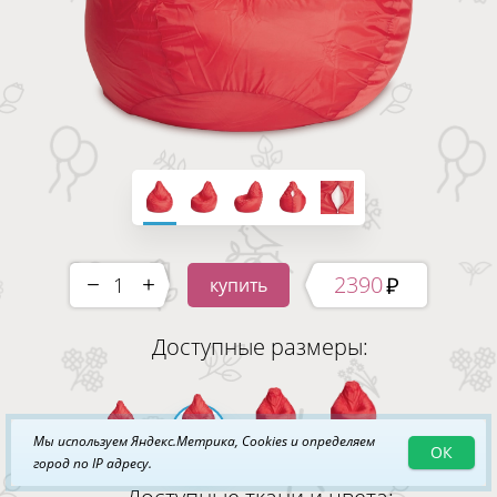
2390
купить
-
+
Доступные размеры:
Мы используем Яндекс.Метрика, Cookies и определяем
ОК
XL
XXL
3XL
4XL
город по IP адресу.