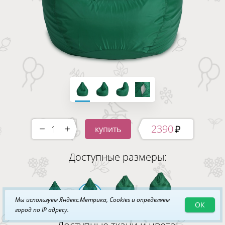
2390
купить
-
+
Доступные размеры:
Мы используем Яндекс.Метрика, Cookies и определяем
ОК
XL
XXL
3XL
4XL
город по IP адресу.