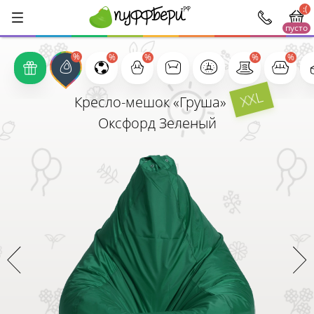
:(
пусто
1000
XXL
Кресло-мешок «Груша»
Оксфорд Зеленый